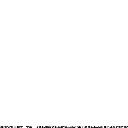
员
高质量专利项目获奖。其中，冰轮环境技术股份有限公司的“中大型多品种小批量柔性生产线”等