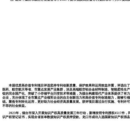
本届优质高价值专利项目评选坚持专利创新质量、保护效果和运用效益并重，评选出了在
医药、航空航天等省、市重点发展产业集群，涉及高端航空铝合金材料制造、智能柔性生产
锭的完全国产化、突破了小存储平台闪变技术等难题，为烟台构建现代产业体系提供了有力的
企业，充分体现了全市重点产业领军企业的自主创新活力和高价值专利创造能力，能够引领
础。聚焦专利转化运用，更好助力社会经济高质量发展。获评项目通过自行实施、专利许可等
不菲的社会效益。
2023年，烟台市深入开展知识产权高质量发展三年行动，新增发明专利授权4517件，同比
识产权登记证书，实现全省首单数据知识产权质押贷款。龙口市成功入选国家知识产权强县