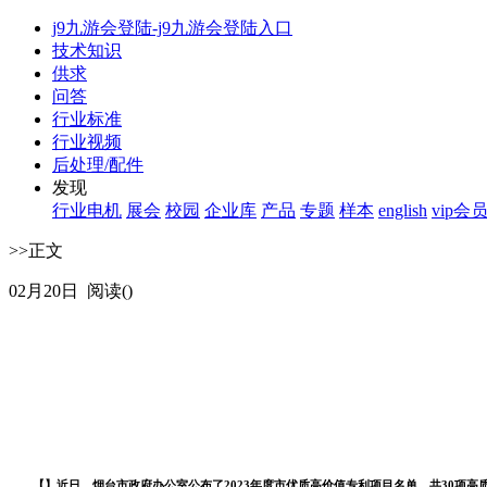
j9九游会登陆-j9九游会登陆入口
技术知识
供求
问答
行业标准
行业视频
后处理/配件
发现
行业电机
展会
校园
企业库
产品
专题
样本
english
vip会
>
>
正文
02月20日 阅读()
【
】近日，烟台市政府办公室公布了2023年度市优质高价值专利项目名单，共30项