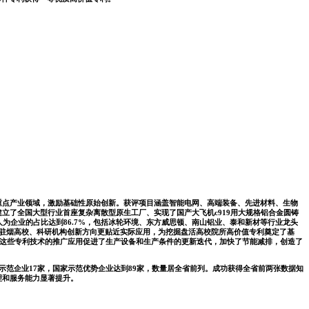
点产业领域，激励基础性原始创新。获评项目涵盖智能电网、高端装备、先进材料、生物
了全国大型行业首座复杂离散型原生工厂、实现了国产大飞机c919用大规格铝合金圆铸
为企业的占比达到86.7%，包括冰轮环境、东方威思顿、南山铝业、泰和新材等行业龙头
驻烟高校、科研机构创新方向更贴近实际应用，为挖掘盘活高校院所高价值专利奠定了基
元。这些专利技术的推广应用促进了生产设备和生产条件的更新迭代，加快了节能减排，创造了
产权示范企业17家，国家示范优势企业达到89家，数量居全省前列。成功获得全省前两张数据知
理和服务能力显著提升。