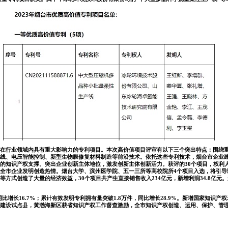
行业领域内具有重大影响力的专利项目。本次高价值项目评审有以下三个突出特点：围绕重
线、电压智能控制、新型生物膜修复材料制造等前沿技术。依托这些专利技术，烟台市企业建立
知识产权支撑。突出企业创新主体地位，激发创新主体创新活力。获评的30个项目，权利人
全市企业发明创造热情。烟台大学、滨州医学院、五一三所等高校院所4个项目入选，将引导
方式创造了大量的经济效益，30个项目共产生直接销售收入234亿元，新增利润34.8亿
增长16.7%；累计有效发明专利拥有量突破1.8万件，同比增长28.9%。新增国家知识
建设试点县，黄渤海新区获省知识产权工作督查激励，全市知识产权创造、运用、保护、管